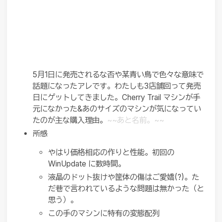
5月1日に発売されるな否や某青い鳥で色々な意味で
話題になったアレです。わたしも3店舗回って発売
日にゲットしてきました。Cherry Trail マシンが手
元になかった&あのサイズのマシンが気になってい
たのが主な購入理由。
~~あと名前。~~
所感
やはり価格相応の作りと性能。初回の
WinUpdate に数時間。
液晶のドット抜けや筐体の傷はご愛嬌(?)。た
だ巷で言われているような問題は無かった（と
思う）。
この手のマシンに特有の変態配列