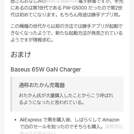
皆さんおなじみの
WinCE搭載PDA
電子辞書ですが、手元
にあるのは第1世代である PW-G5000 だったので第2世
代は初めてになります。もちろん用途は勝手アプリ用。
この機種の世代から以前の方法では勝手アプリが起動で
きなくなったようで、新たな起動方法が発見されている
ようですが情報求む。
おまけ
Baseus 65W GaN Charger
通称おたかん充電器
おたかん氏が大量購入したことからこう呼ばれ
るようになったと言われている。
AliExpress で黒を購入後、しばらくして Amazon
で白のセールを知ったのでそちらも購入。
実際何台
あっても困らない