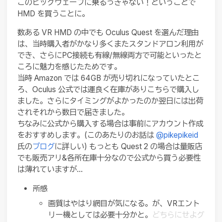
このビッグウェーブに乗るっきゃない！ということで
HMD を買うことに。
数ある VR HMD の中でも Oculus Quest を選んだ理由
は、当時購入者がかなり多くまたスタンドアロン利用が
でき、さらにPC接続も有線/無線両方で可能といったと
ころに魅力を感じたためです。
当時 Amazon では 64GB が売り切れになっていたとこ
ろ、Oculus 公式では運良く在庫がありこちらで購入し
ました。さらにタイミングがよかったのか翌日には出荷
されそれから数日で届きました。
ちなみに公式から購入する場合は事前にアカウント作成
をおすすめします。(このあたりのお話は
@pikepikeid
氏の
ブログ
に詳しい) もっとも Quest 2 の場合は量販店
でも販売アリ&各所在庫十分なので公式から買う必要性
は薄れていますが…
所感
画質はやはり網目が気になる。が、VRエント
リー機としては必要十分かと。
どちらにせよグ