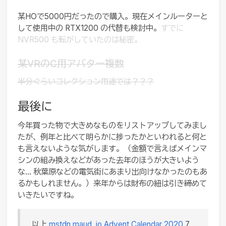
某HOで5000円だったので購入。現在メインルーターと
して使用中の RTX1200 の代替も検討中。
すでに
NVR500 も転がしていたのは秘密。
某VRのC用アバター複数
半分ぐらいコレクション用途では？？？
最後に
今年買った物で大きめなものをリストアップしてみまし
たが、例年と比べて明らかに捗ったかといわれると何と
も言えないような気がします。（金額で言えばメインマ
シンの組み換えなどがあった去年のほうが大きいよう
な… 秋葉原などの電気街にあまり出向けなかったのもあ
るかもしれません。）来年からは財布の紐は引き締めて
いきたいですね。
以上
mstdn.maud .io Advent Calendar 2020
7