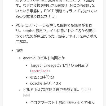
せようと PCIe → M.2 変換を使ったところ、問題発
生。なぜか変換を挿した状態だと NIC が認識しな
いという事態に。POST 段階ではランプは光ってい
るので故障ではなさそう。
PCIe にストレージを挿した関係で認識順が変わ
り。netplan 設定ファイルに書かれたIF名から変わ
っていたのが原因だった。設定ファイルを書き換え
て解決。
所感
Android のビルド時間とか
Target : LineageOS 17.1 / OnePlus 6
(
)
enchilada
初回 : 2時間1分
ccache あり : 43分
ビルド中は70度超えまで発熱する。
やはり
Intel
全コアブースト上限の 4GHz 近くで張り