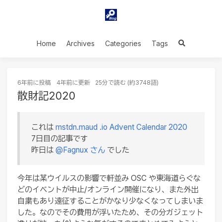
Home
Archives
Categories
Tags
6年前
に投稿
4年前
に更新
25分で読む (約3748語)
散財記2020
これは
mstdn.maud .io Advent Calendar 2020
7日目の記事です
昨日は
@Fagnux
さん
でした
今年は某ウイルスの影響で軒並み OSC や東海道らぐな
どのイベントが中止/オンライン開催になり、また外出
自粛もあり遠征することがかなり少なくなってしまいま
した。なのでその費用が浮いたため、その分ガジェット