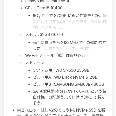
Lenovo IdeaCentre 550i
CPU : Core i5 10400
6C / 12T で 8700K に近い性能だとか。
最
新世代のはずなのにそんな気がしないのは
誰のせいだろう…
メモリ : 32GB (16*2)
適当に買ったら 2133MHz でしか動かなか
った。
これだからメーカーPCは
Wi-Fiモジュール（蟹）は取り外し
ストレージ
システム用 : WD SN550 256GB
ビルド用A : WD Black NVMe 512GB
ビルド用B : SAMSUNG SM863a 480GB
SATA電源が1本分しか出ていないという独
自仕様。分配がうまくいけば3枚まで載り
そう。
M.2 スロットは1つなのでもう1枚 NVMe SSD を載