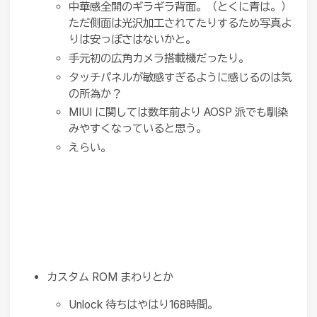
中華感全開のギラギラ背面。（とくに青は。）
ただ側面は光沢加工されてたりするため写真よ
りは安っぽさはないかと。
手元初の広角カメラ搭載機だったり。
タッチパネルが敏感すぎるように感じるのは気
の所為か？
MIUI に関しては数年前より AOSP 派でも馴染
みやすくなっていると思う。
えらい。
カスタム ROM まわりとか
Unlock 待ちはやはり168時間。