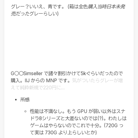
グレー？いいえ、青です。 (箱は全色
購入当時日本未発
売だった
グレーらしい)
G○○Simseller で諸々割引かけて5kぐらいだったので
購入。IIJ からの MNP です。
気がついたらグレーが増
えて純粋新規で220円に…
所感
性能は不満なし。もう GPU が弱い以外はスナ
ドラ8シリーズと大差ないのでは(?)。わたしは
ゲームはやらないのでこれで十分。(720G っ
て実は 730G より上らしいとか)