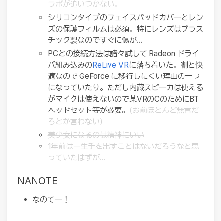
ラボが追いつかない。
シリコンタイプのフェイスパッドカバーとレン
ズの保護フィルムは必須。特にレンズはプラス
チック製なのですぐに傷が…
PCとの接続方法は諸々試して Radeon ドライ
バ組み込みの
ReLive VR
に落ち着いた。割と快
適なので GeForce に移行しにくい理由の一つ
になっていたり。ただし内蔵スピーカは使える
がマイクは使えないので某VRのCのためにBT
ヘッドセット等が必要。
(お前ほとんど無言だ
ろとか言わない)
美少女になるのは精神にいい
1年前は一生手を出すことはないだろうなと思
っていたはずが…
NANOTE
なのてー！