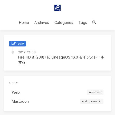
Home
Archives
Categories
Tags
12月 2019
2019-12-06
Fire HD 8 (2018) に LineageOS 16.0 をインストール
する
リンク
Web
keasti.net
Mastodon
mstdn.maud.io