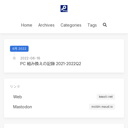
Home
Archives
Categories
Tags
6月 2022
2022-06-16
PC 組み換えの記録 2021-2022Q2
リンク
Web
keasti.net
Mastodon
mstdn.maud.io